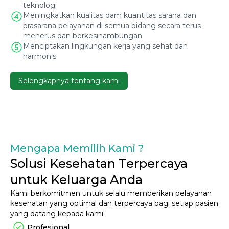
teknologi
Meningkatkan kualitas dam kuantitas sarana dan
prasarana pelayanan di semua bidang secara terus
menerus dan berkesinambungan
Menciptakan lingkungan kerja yang sehat dan
harmonis
Selengkapnya tentang kami
Mengapa Memilih Kami ?
Solusi Kesehatan Terpercaya
untuk Keluarga Anda
Kami berkomitmen untuk selalu memberikan pelayanan
kesehatan yang optimal dan terpercaya bagi setiap pasien
yang datang kepada kami.
Profesional