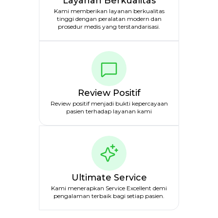
Layanan Berkualitas
Kami memberikan layanan berkualitas
tinggi dengan peralatan modern dan
prosedur medis yang terstandarisasi.
Review Positif
Review positif menjadi bukti kepercayaan
pasien terhadap layanan kami
Ultimate Service
Kami menerapkan
Service Excellent
demi
pengalaman terbaik bagi setiap pasien.