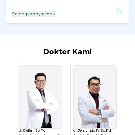
4
Selengkapnya
icons
Dokter Kami
dr.Delfin, Sp.Pd
dr.Jersivindo R, Sp.Pd