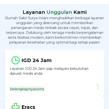
Layanan
Unggulan
Kami
Rumah Sakit Surya Insani menghadirkan berbagai layanan
unggulan yang dirancang untuk memberikan
penanganan medis terbaik secara cepat, tepat, dan
terpercaya. Didukung oleh tenaga medis berpengalaman
serta fasilitas modern, kami berkomitmen memberikan
pelayanan kesehatan yang optimal bagi setiap pasien
IGD 24 Jam
Layanan IGD 24 Jam siap melayani kebutuhan
darurat medis anda
1
Selengkapnya
icons
Eracs