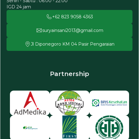
Senin - Sabtu : 06:00 - 22:00
IGD 24 jam
+62 823 9058 4363
suryainsani2013@gmail.com
Jl Diponegoro KM 04 Pasir Pengaraian
Partnership