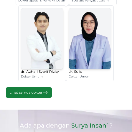
Dokter Spesialis Penyakit Dalam
Spesialis Penyakit Dalam
dr. Azhari Syarif Rizky
dr. Sulis
Dokter Umum
Dokter Umum
Lihat semua dokter
Ada apa dengan
Surya Insani
?