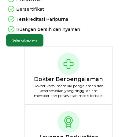
Bersertifikat
Terakreditasi Paripurna
Ruangan bersih dan nyaman
Selengkapnya
Dokter Berpengalaman
Dokter kami memiliki pengalaman dan
keterampilan yang tinggi dalam
memberikan perawatan medis terbaik.